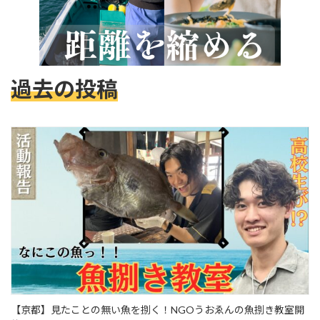
過去の投稿
【京都】見たことの無い魚を捌く！NGOうおゑんの魚捌き教室開