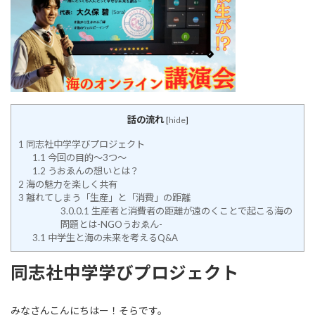
:
話の流れ
[
hide
]
1
同志社中学学びプロジェクト
1.1
今回の目的〜3つ〜
1.2
うおゑんの想いとは？
2
海の魅力を楽しく共有
3
離れてしまう「生産」と「消費」の距離
3.0.0.1
生産者と消費者の距離が遠のくことで起こる海の
問題とは-NGOうおゑん-
3.1
中学生と海の未来を考えるQ&A
同志社中学学びプロジェクト
みなさんこんにちはー！そらです。