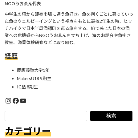
NGOうおゑん代表
中学生の頃から卸売市場に通う魚好き。魚を捌くごとに募っていっ
た魚のウェルビーイングという視点をもとに高校2年生の時、ヒッ
チハイクで日本半周漁師町を巡る旅をする。旅で感じた日本の漁
業への危機感からNGOうおゑんを立ち上げ、海のお話会や魚捌き
教室、漁業体験研修などに取り組む。
経歴
慶應義塾大学1年
MakersU18 9期生
IC塾 8期生
https://www.instagram.com/athlete__spr
https://www.facebook.com/profile.php?id=100091540412296
YouTube
検索
カテゴリー