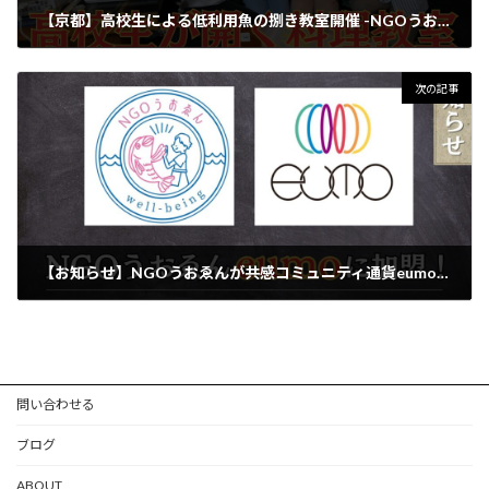
【京都】高校生による低利用魚の捌き教室開催 -NGOうおゑん-
2023-07-16
次の記事
【お知らせ】NGOうおゑんが共感コミュニティ通貨eumoに加盟しました！
2023-08-31
問い合わせる
ブログ
ABOUT