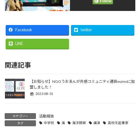
Facebook
twitter
LINE
関連記事
【お知らせ】NGOうおゑんが共感コミュニティ通貨eumoに加
盟しました！
2023-08-31
活動報告
カテゴリー
中学校
海
海洋問題
講演
高校生起業家
タグ