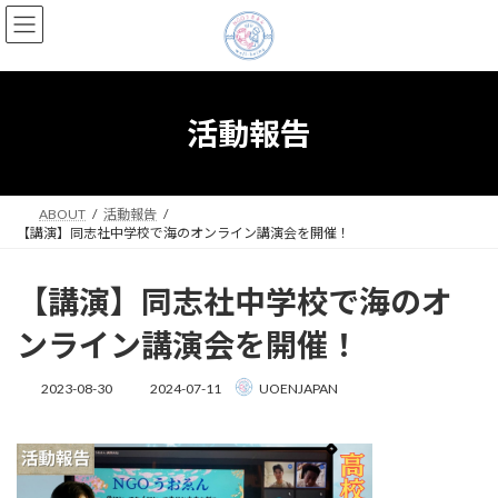
コ
ナ
ン
ビ
テ
ゲ
ン
ー
ツ
シ
へ
ョ
活動報告
ス
ン
キ
に
ッ
移
プ
動
ABOUT
活動報告
【講演】同志社中学校で海のオンライン講演会を開催！
【講演】同志社中学校で海のオ
ンライン講演会を開催！
最
2023-08-30
2024-07-11
UOENJAPAN
終
更
新
日
時