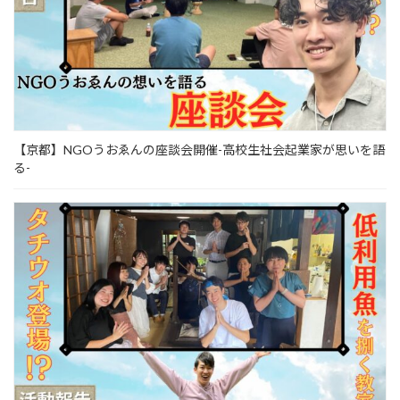
【京都】NGOうおゑんの座談会開催-高校生社会起業家が思いを語
る-