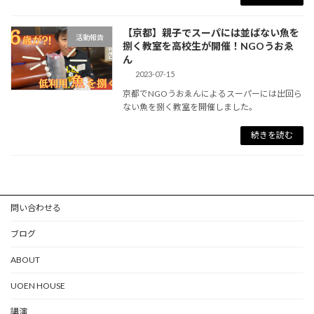
【京都】親子でスーパには並ばない魚を
活動報告
捌く教室を高校生が開催！NGOうおゑ
ん
2023-07-15
京都でNGOうおゑんによるスーパーには出回ら
ない魚を捌く教室を開催しました。
続きを読む
問い合わせる
ブログ
ABOUT
UOEN HOUSE
講演