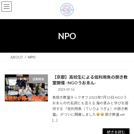
コ
ナ
ン
ビ
テ
ゲ
ン
ー
ツ
シ
へ
ョ
NPO
ス
ン
キ
に
ッ
移
プ
動
ABOUT
NPO
【京都】高校生による低利用魚の捌き教
活動報告
室開催 -NGOうおゑん-
2023-07-16
魚捌き教室キックオフ 2023年7月15日 NGOう
おゑんの代名詞とも言える 海の恵みと学びを提
供する 「低利用魚（ていりようぎょ）の捌き教
室」 がついに開幕しました
捌き教室 wit
[…]
続きを読む