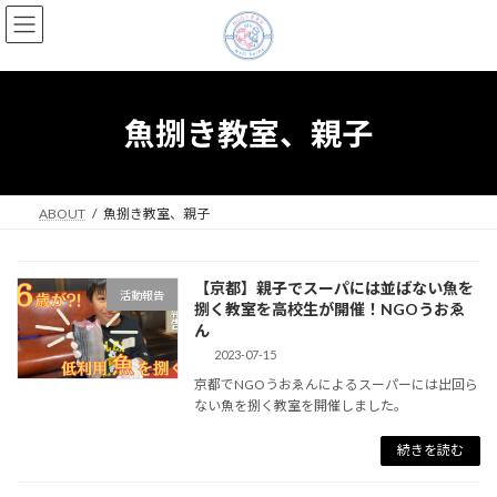
コ
ナ
ン
ビ
テ
ゲ
ン
ー
ツ
シ
へ
ョ
魚捌き教室、親子
ス
ン
キ
に
ッ
移
プ
動
ABOUT
魚捌き教室、親子
【京都】親子でスーパには並ばない魚を
活動報告
捌く教室を高校生が開催！NGOうおゑ
ん
2023-07-15
京都でNGOうおゑんによるスーパーには出回ら
ない魚を捌く教室を開催しました。
続きを読む