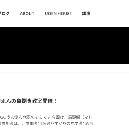
ブログ
ABOUT
UOEN HOUSE
講演
おゑんの魚捌き教室開催！
0 NGOうおゑん代表のそらです 今回は、馬頭鯛（マト
の参加者は、、参加者11名通りすがりの見学者1名京