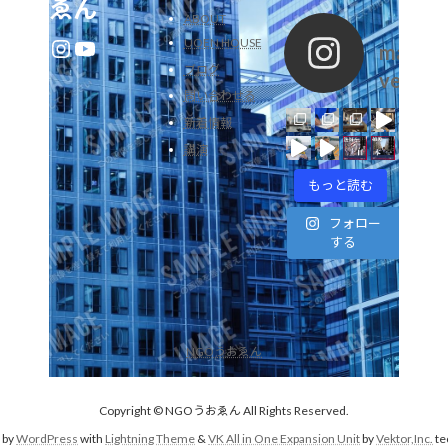
ゑん
ABOUT
Instagram
YouTube
UOEN HOUSE
marine
ブログ
veler1
問い合わせる
新着情報
講演
もっと読む
フォロー
する
NGOうおゑん
Copyright © NGOうおゑん All Rights Reserved.
 by
WordPress
with
Lightning Theme
&
VK All in One Expansion Unit
by
Vektor,Inc.
te