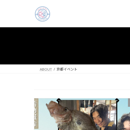
コ
ナ
ン
ビ
テ
ゲ
ン
ー
ツ
シ
へ
ョ
ス
ン
キ
に
ッ
移
プ
動
ABOUT
京都イベント