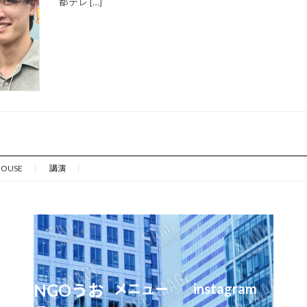
都テレ […]
HOUSE
講演
NGOうお
メニュー
instagram